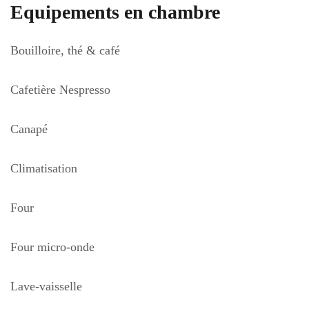
vue magnifique sur la vallée et le Château d’Ansouis
Equipements en chambre
font de cet hébergement lumineux et spacieux (environ
30 m2), un cadre intimiste et douillet pour passer vos
Bouilloire, thé & café
vacances.
Cafetière Nespresso
Canapé
Climatisation
Four
Four micro-onde
Lave-vaisselle