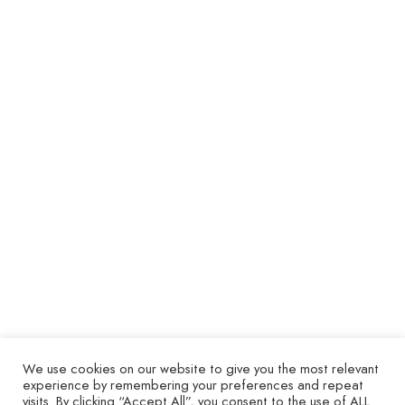
La Calade
La Calade, charmante chambre avec son entrée
indépendante.
DÉTAILS DE LA CHAMBRE
We use cookies on our website to give you the most relevant
experience by remembering your preferences and repeat
visits. By clicking “Accept All”, you consent to the use of ALL